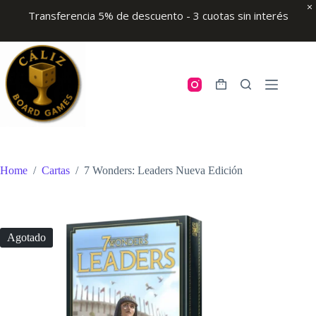
Transferencia 5% de descuento - 3 cuotas sin interés
Skip
to
content
Shopping
cart
Home
/
Cartas
/
7 Wonders: Leaders Nueva Edición
Agotado