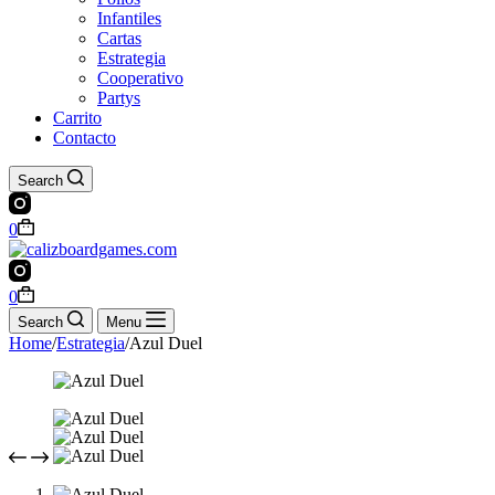
Infantiles
Cartas
Estrategia
Cooperativo
Partys
Carrito
Contacto
Search
Shopping
0
cart
Shopping
0
cart
Search
Menu
Home
/
Estrategia
/
Azul Duel