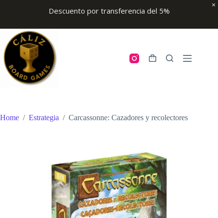
Descuento por transferencia del 5%
Skip
to
content
Shopping
cart
Home
/
Estrategia
/
Carcassonne: Cazadores y recolectores