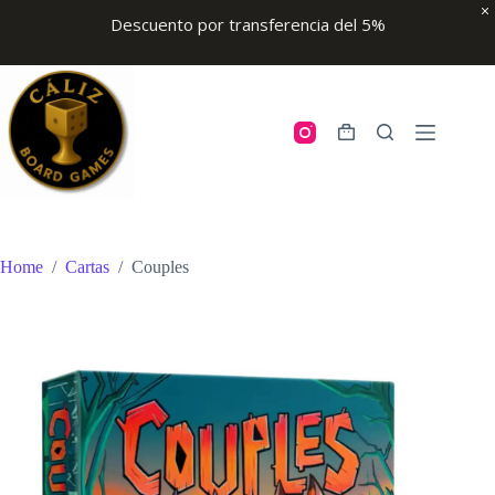
Descuento por transferencia del 5%
Skip
to
content
Shopping
cart
Home
/
Cartas
/
Couples