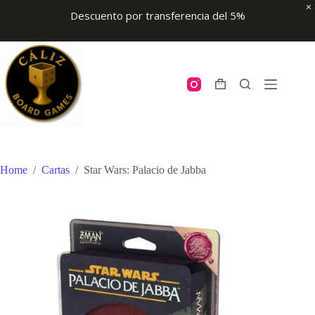
Descuento por transferencia del 5%
Skip
to
content
Shopping
cart
Home
/
Cartas
/
Star Wars: Palacio de Jabba