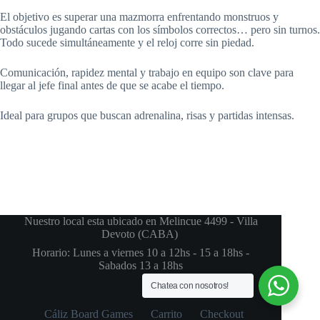
El objetivo es superar una mazmorra enfrentando monstruos y
obstáculos jugando cartas con los símbolos correctos… pero sin turnos.
Todo sucede simultáneamente y el reloj corre sin piedad.
Comunicación, rapidez mental y trabajo en equipo son clave para
llegar al jefe final antes de que se acabe el tiempo.
Ideal para grupos que buscan adrenalina, risas y partidas intensas.
Nuestro local esta ubicado en Melincue 4499 - Villa
Devoto (CABA)
Horario: Lunes a viernes 10 a 12hs - 15 a 18hs -
Sabados 13 a 18hs
Chatea con nosotros!
Cáliz Board Games
Carrito
Checkout