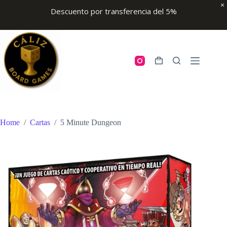
Descuento por transferencia del 5%
Skip
to
content
Shopping
cart
Home
/
Cartas
/
5 Minute Dungeon