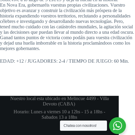
En Nova Era, gobernaréis vuestras propias civilizaciones. Vuestro
objetivo es avanzar y construir la civilización más próspera de la
historia expandiendo vuestros territorios, reclutando a personalidades
célebres e investigando y desarrollando nuevas tecnologías. Pero,
tened mucho cuidado con las catástrofes mundiales, la agitación social
y las decisiones que puedan llevar al mundo directo a una edad oscura.
Ganad tantos puntos de victoria como podáis para vuestra civilización
y dejad una huella imborrable en la historia proclamándoos como los
mejores gobernantes.
EDAD: +12 / JUGADORES: 2-4 / TIEMPO DE JUEGO: 60 Min.
Nuestro local esta ubicado en Melincue 4499 - Villa
Devoto (CABA)
Horario: Lunes a viernes 10 a 12hs - 15 a 18hs -
Sabados 13 a 18hs
Chatea con nosotros!