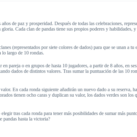
 años de paz y prosperidad. Después de todas las celebraciones, repres
 gloria. Cada clan de pandas tiene sus propios poderes y habilidades, y
clanes (representados por siete colores de dados) para que se unan a tu
a lo largo de 10 rondas.
n pareja o en grupos de hasta 10 jugadores, a partir de 8 años, en sesi
zando dados de distintos valores. Tras sumar la puntuación de las 10 ro
 valor. En cada ronda siguiente añadirán un nuevo dado a su reserva, ha
morados tienen ocho caras y duplican su valor, los dados verdes son los
o elegir tras cada ronda para tener más posibilidades de sumar más punt
e pandas hasta la victoria?