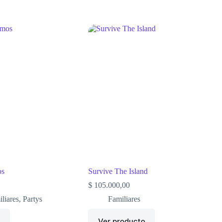
os
Survive The Island
$
105.000,00
liares
,
Partys
Familiares
o
Ver producto