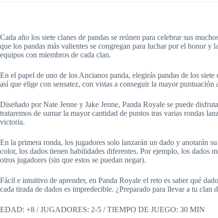
Cada año los siete clanes de pandas se reúnen para celebrar sus muchos
que los pandas más valientes se congregan para luchar por el honor y la
equipos con miembros de cada clan.
En el papel de uno de los Ancianos panda, elegirás pandas de los siete 
así que elige con sensatez, con vistas a conseguir la mayor puntuación 
Diseñado por Nate Jenne y Jake Jenne, Panda Royale se puede disfrutar e
trataremos de sumar la mayor cantidad de puntos tras varias rondas lan
victoria.
En la primera ronda, los jugadores solo lanzarán un dado y anotarán su
color, los dados tienen habilidades diferentes. Por ejemplo, los dados 
otros jugadores (sin que estos se puedan negar).
Fácil e intuitivo de aprender, en Panda Royale el reto es saber qué dad
cada tirada de dados es impredecible. ¿Preparado para llevar a tu clan d
EDAD: +8 / JUGADORES: 2-5 / TIEMPO DE JUEGO: 30 MIN